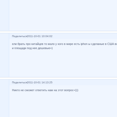
Поделиться
2011-10-01 10:04:02
ели брать про китайцев то мало у кого в мире есть iphon ы сделаные в США в
и площади под нее дешевые=)
Поделиться
2011-10-01 14:13:25
Никто не сможет ответить нам на этот вопрос=)))