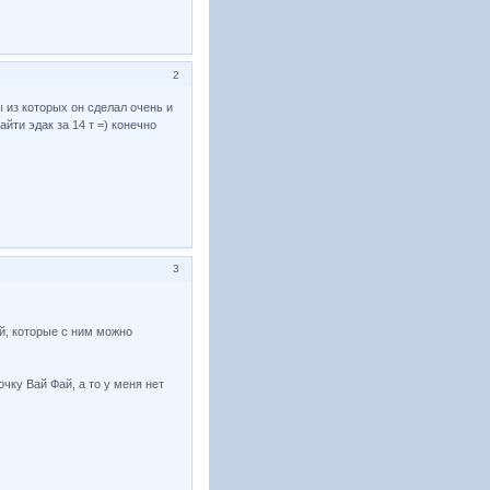
2
ы из которых он сделал очень и
айти эдак за 14 т =) конечно
3
й, которые с ним можно
чку Вай Фай, а то у меня нет