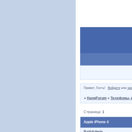
Привет, Гость!
Войдите
или
за
»
HangForum
»
Телефоны, 
Страница:
1
Apple iPhone 4
BathAdmin