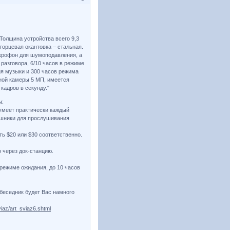
Толщина устройства всего 9,3
торцевая окантовка – стальная.
крофон для шумоподавления, а
 разговора, 6/10 часов в режиме
ия музыки и 300 часов режима
вной камеры 5 МП, имеется
кадров в секунду."
ы:
 умеет практически каждый
ушники для прослушивания
ть $20 или $30 соответственно.
 через док-станцию.
 режиме ожидания, до 10 часов
беседник будет Вас намного
iaz/art_sviaz6.shtml