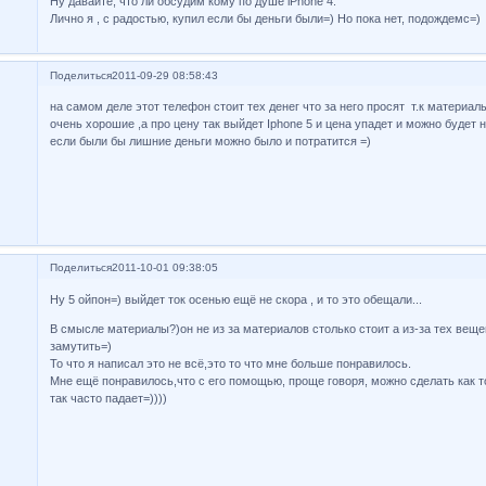
Ну давайте, что ли обсудим кому по душе iPhone 4.
Лично я , с радостью, купил если бы деньги были=) Но пока нет, подождемс=)
Поделиться
2011-09-29 08:58:43
на самом деле этот телефон стоит тех денег что за него просят т.к материал
очень хорошие ,а про цену так выйдет Iphone 5 и цена упадет и можно будет н
если были бы лишние деньги можно было и потратится =)
Поделиться
2011-10-01 09:38:05
Ну 5 ойпон=) выйдет ток осенью ещё не скора , и то это обещали...
В смысле материалы?)он не из за материалов столько стоит а из-за тех веще
замутить=)
То что я написал это не всё,это то что мне больше понравилось.
Мне ещё понравилось,что с его помощью, проще говоря, можно сделать как то
так часто падает=))))