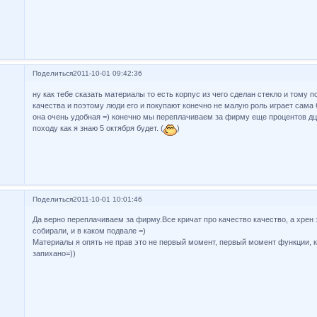
Поделиться
2011-10-01 09:42:36
ну как тебе сказать материалы то есть корпус из чего сделан стекло и тому 
качества и поэтому люди его и покупают конечно не малую роль играет сама
она очень удобная =) конечно мы переплачиваем за фирму еще процентов дца
походу как я знаю 5 октября будет. (
)
Поделиться
2011-10-01 10:01:46
Да верно переплачиваем за фирму.Все кричат про качество качество, а хрен 
собирали, и в каком подвале =)
Материалы я опять не прав это не первый момент, первый момент функции, к
запихано=))