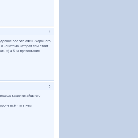
4
подобное все это очень хорошего
 ОС система которая там стоит
ть =) а 5 ка презентация
5
знаешь какие китайцы его
ороче всё что в нем