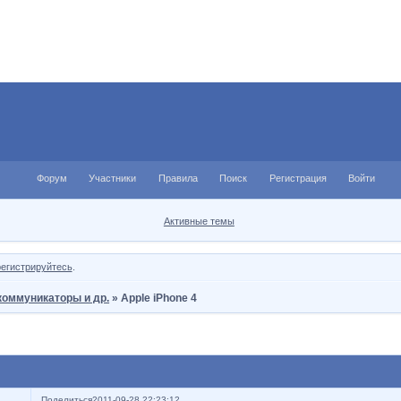
Форум
Участники
Правила
Поиск
Регистрация
Войти
Активные темы
регистрируйтесь
.
коммуникаторы и др.
»
Apple iPhone 4
Поделиться
2011-09-28 22:23:12