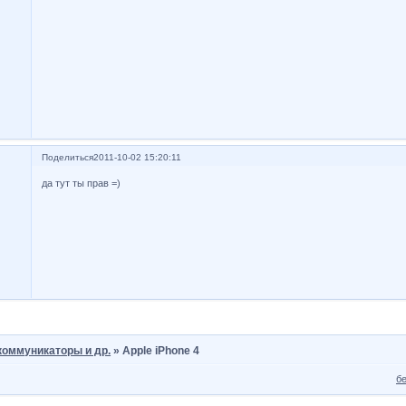
Поделиться
2011-10-02 15:20:11
да тут ты прав =)
коммуникаторы и др.
»
Apple iPhone 4
б