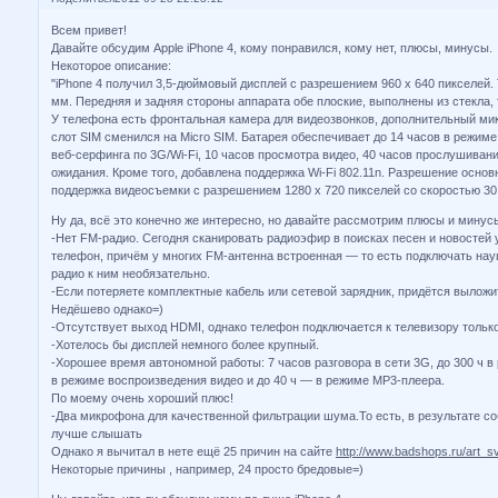
Всем привет!
Давайте обсудим Apple iPhone 4, кому понравился, кому нет, плюсы, минусы.
Некоторое описание:
"iPhone 4 получил 3,5-дюймовый дисплей с разрешением 960 x 640 пикселей. 
мм. Передняя и задняя стороны аппарата обе плоские, выполнены из стекла, 
У телефона есть фронтальная камера для видеозвонков, дополнительный ми
слот SIM сменился на Micro SIM. Батарея обеспечивает до 14 часов в режиме
веб-серфинга по 3G/Wi-Fi, 10 часов просмотра видео, 40 часов прослушиван
ожидания. Кроме того, добавлена поддержка Wi-Fi 802.11n. Разрешение осно
поддержка видеосъемки с разрешением 1280 x 720 пикселей со скоростью 30 
Ну да, всё это конечно же интересно, но давайте рассмотрим плюсы и минус
-Нет FM-радио. Сегодня сканировать радиоэфир в поисках песен и новостей
телефон, причём у многих FM-антенна встроенная — то есть подключать на
радио к ним необязательно.
-Если потеряете комплектные кабель или сетевой зарядник, придётся выложи
Недёшево однако=)
-Отсутствует выход HDMI, однако телефон подключается к телевизору только
-Хотелось бы дисплей немного более крупный.
-Хорошее время автономной работы: 7 часов разговора в сети 3G, до 300 ч в
в режиме воспроизведения видео и до 40 ч — в режиме MP3-плеера.
По моему очень хороший плюс!
-Два микрофона для качественной фильтрации шума.То есть, в результате со
лучше слышать
Однако я вычитал в нете ещё 25 причин на сайте
http://www.badshops.ru/art_sv
Некоторые причины , например, 24 просто бредовые=)