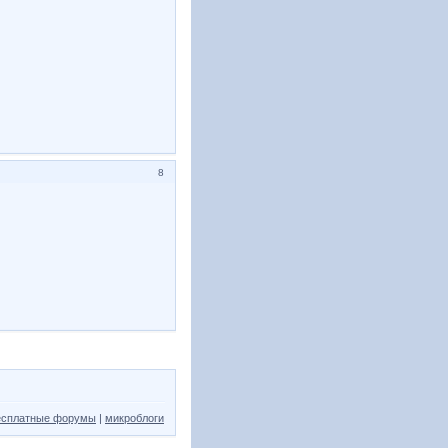
8
есплатные форумы
|
микроблоги