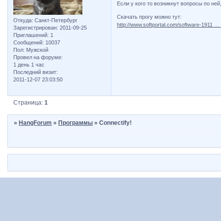
Если у кого то возникнут вопросы по ней
Скачать прогу можно тут:
Откуда:
Санкт-Петербург
http://www.softportal.com/software-1911 … c
Зарегистрирован
: 2011-09-25
Приглашений:
1
Сообщений:
10037
Пол:
Мужской
Провел на форуме:
1 день 1 час
Последний визит:
2011-12-07 23:03:50
Страница:
1
»
HangForum
»
Программы
»
Connectify!