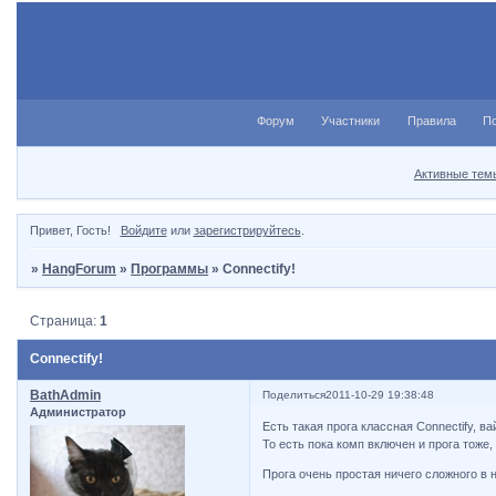
Форум
Участники
Правила
П
Активные тем
Привет, Гость!
Войдите
или
зарегистрируйтесь
.
»
HangForum
»
Программы
»
Connectify!
Страница:
1
Connectify!
BathAdmin
Поделиться
2011-10-29 19:38:48
Администратор
Есть такая прога классная Connectify, ва
То есть пока комп включен и прога тоже,
Прога очень простая ничего сложного в н