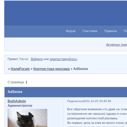
Форум
Участники
Правила
П
Активные тем
Привет, Гость!
Войдите
или
зарегистрируйтесь
.
»
HangForum
»
Контекстная реклама
»
AdSense
Страница:
1
AdSense
BathAdmin
Поделиться
2011-10-25 20:40:58
Администратор
Все обратили внимание,что даже на это
гугла)конечно же смешно) однако я сч
размещения контекстной рекламы.
Во первых цена за клик во много очень м