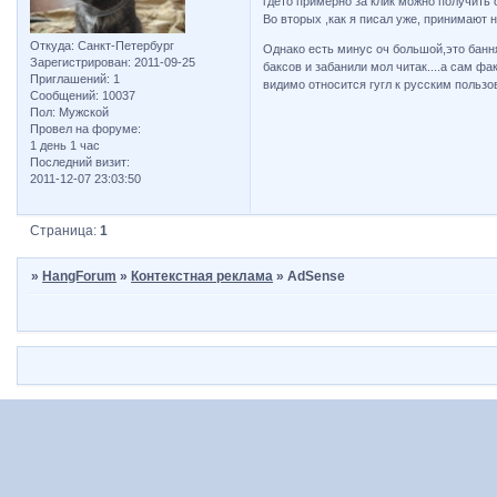
гдето примерно за клик можно получить о
Во вторых ,как я писал уже, принимают 
Откуда:
Санкт-Петербург
Однако есть минус оч большой,это банн
Зарегистрирован
: 2011-09-25
баксов и забанили мол читак....а сам фа
Приглашений:
1
видимо относится гугл к русским пользов
Сообщений:
10037
Пол:
Мужской
Провел на форуме:
1 день 1 час
Последний визит:
2011-12-07 23:03:50
Страница:
1
»
HangForum
»
Контекстная реклама
»
AdSense