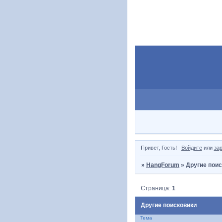
Привет, Гость!
Войдите
или
за
»
HangForum
»
Другие пои
Страница:
1
Другие поисковики
Тема