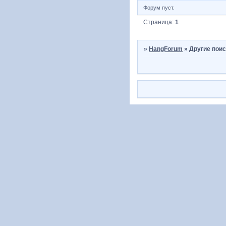
Форум пуст.
Страница:
1
»
HangForum
»
Другие пои