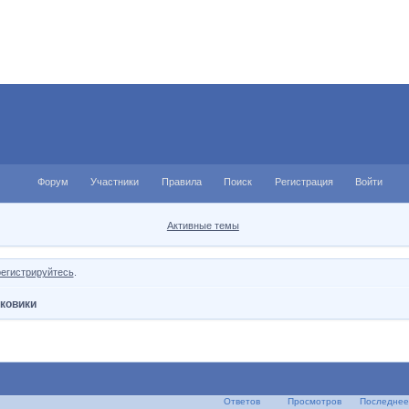
Форум
Участники
Правила
Поиск
Регистрация
Войти
Активные темы
регистрируйтесь
.
сковики
Ответов
Просмотров
Последнее