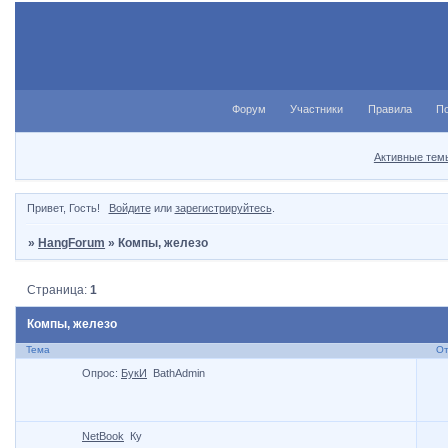
Форум
Участники
Правила
П
Активные тем
Привет, Гость!
Войдите
или
зарегистрируйтесь
.
»
HangForum
»
Компы, железо
Страница:
1
Компы, железо
Тема
От
Опрос:
БукИ
BathAdmin
NetBook
Ку